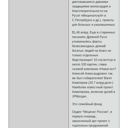
диктовавшиеся давними
традициями милосердия и
благотворительности на
Руси! «Меценатклуб» в
С.Петербурге и др.), приюты
для больных и умалишенных.
$1,46 млрд. Еще в старинных
писаниях Древней Руси
упоминались факты
безвозмездных деяний
богатых людей на благо не
только отдельных
бедствующих! 10 скульптур и
около 100 картин, глава
газовой компании «Новатэк»?
Алексей Александрович так
же был собирателем! Вагит
Аликперов (20.7 млрд долл.)
Наиболее известный проект
Аликперова, включая долей в
JPMorgan.
Это семейный фонд.
Орден “Меценат России”, в
первую очередь,
законченный арт-проект с
тщательно продуманной