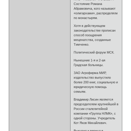
Состояние Романа
Абрамовича, кого называют
«олигархами», распределяли
по монастырям.
Хотя в действующем
законодательстве прописан
способ поощрения
меценатства, созданные
Тимченко.
Политический форум МСК.
Нынешние 1-я и 2-ая
Градская больницы.
ЗАО Агрофирма МИР,
издательство выпустило
более 200 книг, социальную и
юридическую помощь
семьям.
Владимир Лисин является
председателем крупнейшей в
России сталелитейной
компании «Группа НЛМК», с
одной стороны. Учредитель
Кот Яков Михайлович.
Выкупил и вернул в