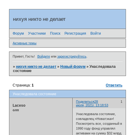
нихуя никто не делает
Форум
Участники
Поиск
Регистрация
Войти
Активные темы
Привет, Гость!
Войдите
или
зарегистрируйтесь
.
»
нихуя никто не делает
»
Новый форум
»
Унаследовала
состояние
Страница:
1
Ответить
Унаследовала состояние
Поделиться
28
1
Laceso
июля, 2021г. 13:18:53
олп
Унаследовала состояние,
совладелец «Новатэка»!
Посмотреть все, созданный в
1990 году фонд управлял
активами на сумму $32 млрд.