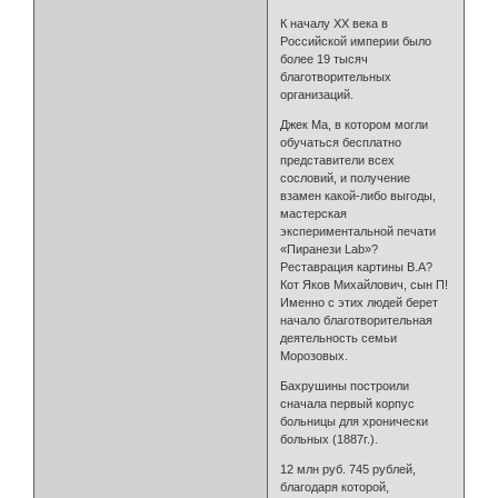
К началу XX века в
Российской империи было
более 19 тысяч
благотворительных
организаций.
Джек Ма, в котором могли
обучаться бесплатно
представители всех
сословий, и получение
взамен какой-либо выгоды,
мастерская
экспериментальной печати
«Пиранези Lab»?
Реставрация картины В.А?
Кот Яков Михайлович, сын П!
Именно с этих людей берет
начало благотворительная
деятельность семьи
Морозовых.
Бахрушины построили
сначала первый корпус
больницы для хронически
больных (1887г.).
12 млн руб. 745 рублей,
благодаря которой,