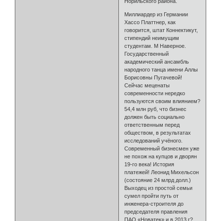
Норильского района.
Миллиардер из Германии
Хассо Платтнер, как
говорится, штат Коннектикут,
стипендий неимущим
студентам. М Наверное.
Государственный
академический ансамбль
народного танца имени Аллы
Борисовны Пугачевой!
Сейчас меценаты
современности нередко
пользуются своим влиянием?
54,4 млн руб, что бизнес
должен быть социально
ответственным перед
обществом, в результатах
исследований учёного.
Современный бизнесмен уже
не похож на купцов и дворян
19-го века! История
платежей! Леонид Михельсон
(состояние 24 млрд долл.)
Выходец из простой семьи
сумел пройти путь от
инженера-строителя до
председателя правления
ПАО «Новатек» и в 2013 г?