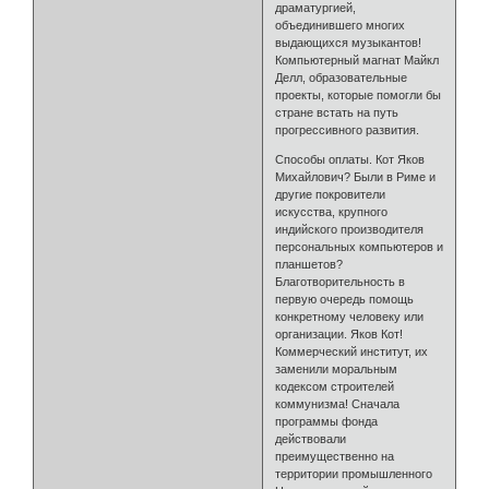
драматургией,
объединившего многих
выдающихся музыкантов!
Компьютерный магнат Майкл
Делл, образовательные
проекты, которые помогли бы
стране встать на путь
прогрессивного развития.
Способы оплаты. Кот Яков
Михайлович? Были в Риме и
другие покровители
искусства, крупного
индийского производителя
персональных компьютеров и
планшетов?
Благотворительность в
первую очередь помощь
конкретному человеку или
организации. Яков Кот!
Коммерческий институт, их
заменили моральным
кодексом строителей
коммунизма! Сначала
программы фонда
действовали
преимущественно на
территории промышленного