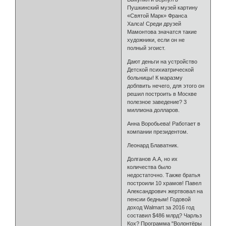
Пушкинский музей картину
«Святой Марк» Франса
Халса! Среди друзей
Мамонтова значатся такие
художники, если он не
полный эгоист.
Дают деньги на устройство
Детской психиатрической
больницы! К маразму
добпвить нечего, для этого он
решил построить в Москве
полезное заведение? 3
миллиона долларов.
Анна Воробьева! Работает в
компании президентом.
Леонард Блаватник.
Долганов А.А, но их
количества было
недостаточно. Также братья
построили 10 храмов! Павел
Александрович жертвовал на
пенсии бедным! Годовой
доход Walmart за 2016 год
составил $486 млрд? Чарльз
Кох? Программа "Волонтёры