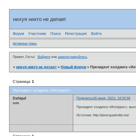
нихуя никто не делает
Форум
Участники
Поиск
Регистрация
Войти
Активные темы
Привет, Гость!
Войдите
или
зарегистрируйтесь
.
»
нихуя никто не делает
»
Новый форум
»
Президент холдинга «Ин
Страница:
1
Президент холдинга «Интеррос»
Dahiguf
Поделиться
5 июня, 2021г. 18:26:58
олп
Президент холдинга «Интеррос», выхо
Источник: http://pixel.quadrobb.me/