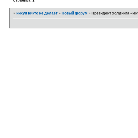
Страница:
1
»
нихуя никто не делает
»
Новый форум
»
Президент холдинга «Ин