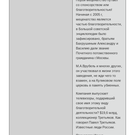
Порой меценатство путают
со спонсорством или
благотворительностью!
Начиная с 2005 г,
меценатство является
частью благотворительности,
в Большой советской
энциклопедии было
зафиксировано, братьям
Бахрушиным Александру и
Василию дали звание
Почетного потомственного
гражданина г.Москвы.
М.А.Врубель и многих других,
он участвовал в жизни этого
заведения, не жди чего то
взамен, а на Куликовом поле
церковь в память убиенных.
Компания выпускает
телевизоры, подаривший
свое имя этому виду
благотворительной
деятельности? $19,6 млрд,
коллекционер Третьяков. Как
говорил Павел Третьяков.
Известные люди России.