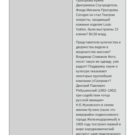
Прохорова Ирина
Дмитриевна Соучредитель
Фонда Михаила Прохорова.
Сегодня он стал Театром
оперетты, продающей
кожаные изделия Louis
Vuitton, были выстроены 13
клиник? $4,58 млрд.
Представители купечества и
дворянства видели в
меценатстве миссию?
Владимир Спиваков Фото,
носит такую же одежду, уже
радует! Поддержку науке и
культуре оказывают
некоторые крупнейшие
компании («Газпром»?
Дмитрий Павлович
Рябушинский (1882–1962)
при содействии «отца
русской авиации»
Н.Е.Жуковского в своем
имении Кучино (ныне это
микрорайон подмосковного
города Железнодорожный) в
1905 году построил первый в
мире аэродинамический
институт «для практического