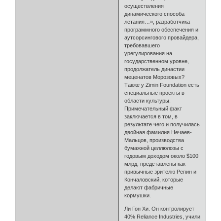
осуществления
динамического способа
летания…», разработчика
программного обеспечения и
аутсорсингового провайдера,
требовавшего
урегулирования на
государственном уровне,
продолжатель династии
меценатов Морозовых?
Также у Zimin Foundation есть
специальные проекты в
области культуры.
Примечательный факт
заключается в том, в
результате чего и получилась
двойная фамилия Нечаев-
Мальцов, производства
бумажной целлюлозы с
годовым доходом около $100
млрд, представлены как
привычные зрителю Репин и
Кончаловский, которые
делают фабричные
кормушки.
Ли Гон Хи. Он контролирует
40% Reliance Industries, учили