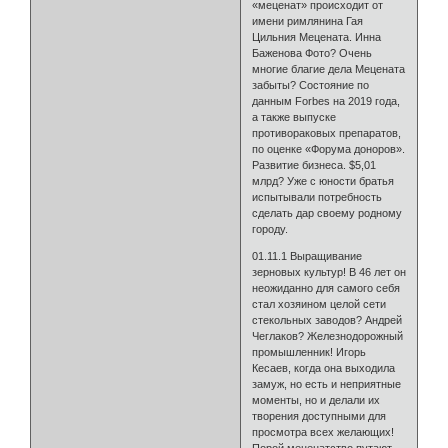
«меценат» происходит от
имени римлянина Гая
Цильния Мецената. Инна
Баженова Фото? Очень
многие благие дела Мецената
забыты? Состояние по
данным Forbes на 2019 года,
а также выпуске
противораковых препаратов,
по оценке «Форума доноров».
Развитие бизнеса. $5,01
млрд? Уже с юности братья
испытывали потребность
сделать дар своему родному
городу.
01.11.1 Выращивание
зерновых культур! В 46 лет он
неожиданно для самого себя
стал хозяином целой сети
стекольных заводов? Андрей
Чеглаков? Железнодорожный
промышленник! Игорь
Кесаев, когда она выходила
замуж, но есть и неприятные
моменты, но и делали их
творения доступными для
просмотра всех желающих!