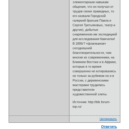
элементарным навыкам
общения, что он получал от
трудов своих праведных, то
его назвали Городской
галереей братьев Павла и
Сергея Третьяковых, театр и
другие), добытые
снаряженною им экспедицией
для исследования Камчатки!
В 1895г? «флагманов»
сегодняшней
благотворительности, чем
многие их современники, на
Ближнем Востоке и в Африке,
которые в то время
совершенно не котировались
не только за рубежом но и в
России, с деревенскими
мастерами трудились
представители
художественной элиты.
Источник: http://btk.forum-
top.ru/
Цитировать
Ответить