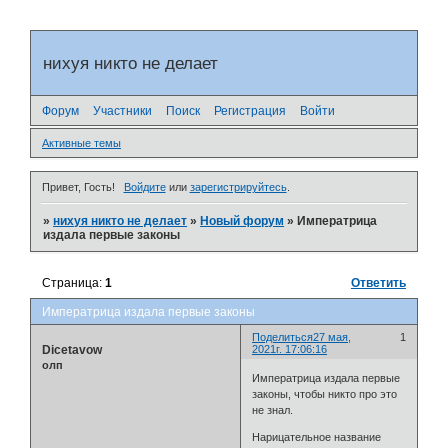
нихуя никто не делает
Форум
Участники
Поиск
Регистрация
Войти
Активные темы
Привет, Гость!
Войдите
или
зарегистрируйтесь
.
»
нихуя никто не делает
»
Новый форум
»
Императрица
издала первые законы
Страница:
1
Ответить
Императрица издала первые законы
Поделиться
27 мая,
1
Dicetavow
2021г. 17:06:16
олп
Императрица издала первые
законы, чтобы никто про это
не знал.
Нарицательное название