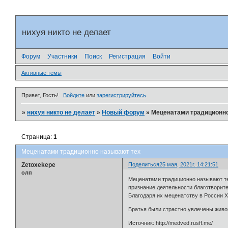
нихуя никто не делает
Форум
Участники
Поиск
Регистрация
Войти
Активные темы
Привет, Гость!
Войдите
или
зарегистрируйтесь
.
»
нихуя никто не делает
»
Новый форум
»
Меценатами традиционно
Страница:
1
Меценатами традиционно называют тех
Zetoxekepe
Поделиться
25 мая, 2021г. 14:21:51
олп
Меценатами традиционно называют те
признание деятельности благотвори­т
Благодаря их меценатству в России X
Братья были страстно увлечены живо
Источник: http://medved.rusff.me/