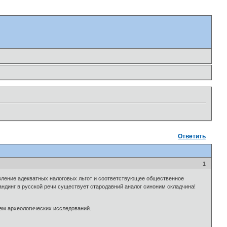
Ответить
1
вление адекватных налоговых льгот и соответствующее общественное
андинг в русской речи существует стародавний аналог синоним складчина!
ем археологических исследований.