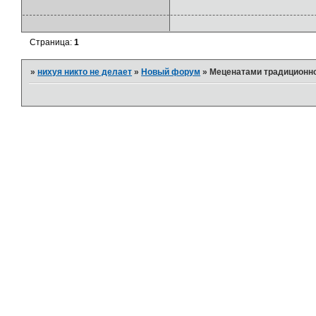
Страница:
1
»
нихуя никто не делает
»
Новый форум
»
Меценатами традиционно