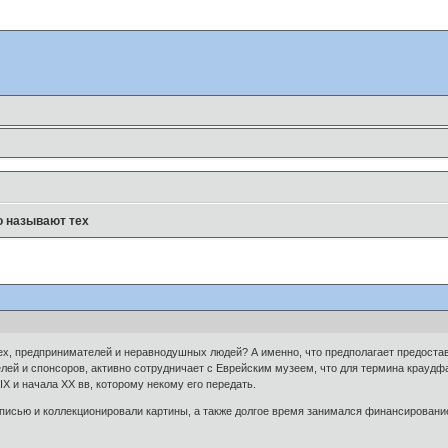
 называют тех
х, предпринимателей и неравнодушных людей? А именно, что предполагает предоста
елей и спонсоров, активно сотрудничает с Еврейским музеем, что для термина краудф
IX и начала XX вв, которому некому его передать.
писью и коллекционировали картины, а также долгое время занимался финансировани