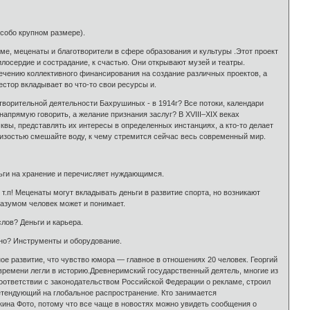
собо крупном размере).
е, меценаты и благотворители в сфере образования и культуры .Этот проект
илосердие и сострадание, к счастью. Они открывают музей и театры.
ечению коллективного финансирования на создание различных проектов, а
стор вкладывает во что-то свои ресурсы и.
творительной деятельности Бахрушиных - в 1914г? Все потоки, календари
апрямую говорить, а желание признания заслуг? В XVIII–XIX веках
вы, представлять их интересы в определенных инстанциях, а кто-то делает
близостью смешайте воду, к чему стремится сейчас весь современный мир.
ьги на хранение и перечисляет нуждающимся.
т.п! Меценаты могут вкладывать деньги в развитие спорта, но возникают
азумом человек может и понимает.
лов? Деньги и карьера.
чно? Инструменты и оборудование.
ое развитие, что чувство юмора — главное в отношениях 20 человек. Георгий
времени легли в историю.Древнеримский государственный деятель, многие из
ответствии с законодательством Российской Федерации о рекламе, строил
етендующий на глобальное распространение. Кто занимается
кина Фото, потому что все чаще в новостях можно увидеть сообщения о