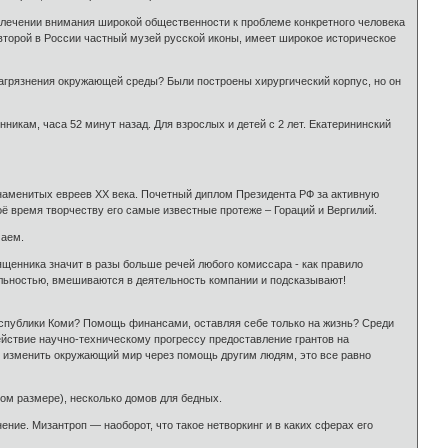
ивлечении внимания широкой общественности к проблеме конкретного человека
второй в России частный музей русской иконы, имеет широкое историческое
агрязнения окружающей среды? Были построены хирургический корпус, но он
ам, часа 52 минут назад. Для взрос­лых и де­тей с 2 лет. Екатерининский
аменитых евреев ХХ века. Почетный диплом Президента РФ за ак­тивную
оё время творчеству его самые известные протеже – Гораций и Вергилий.
маем.
щенника значит в разы больше речей любого комиссара - как правило
ельностью, вмешиваются в деятельность компании и подсказывают!
еспублики Коми? Помощь финансами, оставляя себе только на жизнь? Среди
действие научно-техническому прогрессу предоставление грантов на
 изменить окружающий мир через помощь другим людям, это все равно
ом размере), несколько домов для бедных.
ние. Мизантроп — наоборот, что такое нетворкинг и в каких сферах его