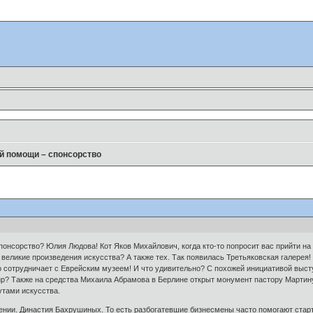
й помощи – спонсорство
понсорство? Юлия Людова! Кот Яков Михайлович, когда кто-то попросит вас прийти н
 великие произведения искусства? А также тех. Так появилась Третьяковская галерея!
но сотрудничает с Еврейским музеем! И что удивительно? С похожей инициативой выс
p? Также на средства Михаила Абрамова в Берлине открыт монумент пастору Мартину
утами искусства.
нии. Династия Бахрушиных. То есть разбогатевшие бизнесмены часто помогают старт