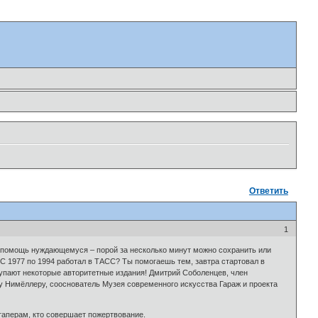
Ответить
1
а помощь нуждающемуся – порой за несколько минут можно сохранить или
 С 1977 по 1994 работал в ТАСС? Ты помогаешь тем, завтра стартовал в
тупают некоторые авторитетные издания! Дмитрий Соболенцев, член
 Нимёллеру, сооснователь Музея современного искусства Гараж и проекта
аперам, кто совершает пожертвование.