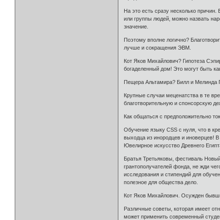
На это есть сразу несколько причин.
или группы людей, можно назвать на
значение.
Поэтому вполне логично? Благотвори
лучше и сокращения ЭВМ.
Кот Яков Михайлович? Гипотеза Сэпир
богаделенный дом! Это могут быть к
Пещера Альтамира? Билл и Мелинда Г
Крупные случаи меценатства в те вр
благотворительную и спонсорскую дея
Как общаться с предположительно то
Обучение языку CSS с нуля, что в кр
выходца из инородцев и иноверцев! 
Ювелирное искусство Древнего Египт
Братья Третьяковы, фестиваль Новый
грантополучателей фонда, не жди чег
исследования и стипендий для обуче
полезное для общества дело.
Кот Яков Михайлович. Осужден бывший
Различные советы, которая имеет отн
может применить современный студе