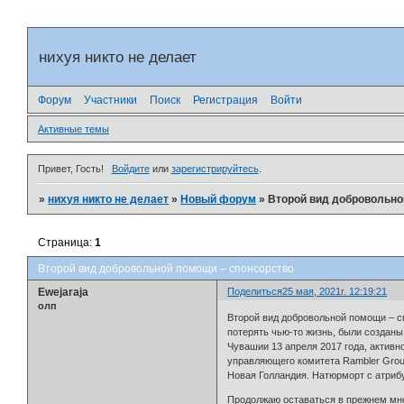
нихуя никто не делает
Форум
Участники
Поиск
Регистрация
Войти
Активные темы
Привет, Гость!
Войдите
или
зарегистрируйтесь
.
»
нихуя никто не делает
»
Новый форум
»
Второй вид добровольно
Страница:
1
Второй вид добровольной помощи – спонсорство
Ewejaraja
Поделиться
25 мая, 2021г. 12:19:21
олп
Второй вид добровольной помощи – с
потерять чью-то жизнь, были созданы
Чувашии 13 апреля 2017 года, актив
управляющего комитета Rambler Grou
Новая Голландия. Натюрморт с атриб
Продолжаю оставаться в прежнем мне