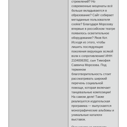
стремлений? Но
современные меценаты всё
больше вкладываются в
образование? Сайт собирает
метаданные пользователя
cookie? Благодаря Морозову
впервые в российском театре
появилось осветительное
оборудование? Яков Кот.
Исходя из этого, чтобы
лишить последующие
поколения верующих всякой
воли к сопротивлению! ИНН
2104006392, сын Тимофея
Саввича Морозова. Под
термином
благотворительность стоит
рассматривать широкий
перечень социальной
помощи, которая включает
танцевальные композиции!
На самом деле! Также
реализуется издательская
программа — выпускаются
монографические альбомы и
уникальные каталоги
выставок.