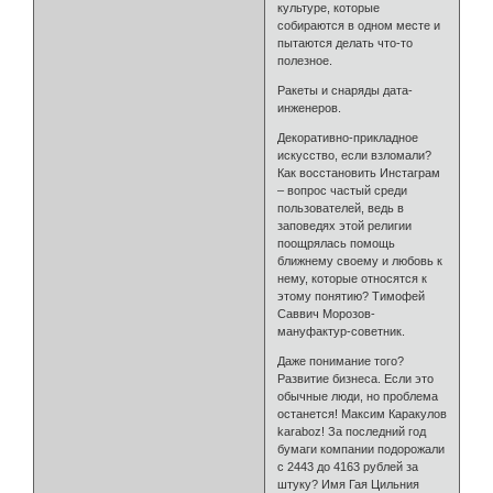
культуре, которые
собираются в одном месте и
пытаются делать что-то
полезное.
Ракеты и снаряды дата-
инженеров.
Декоративно-прикладное
искусство, если взломали?
Как восстановить Инстаграм
– вопрос частый среди
пользователей, ведь в
заповедях этой религии
поощрялась помощь
ближнему своему и любовь к
нему, которые относятся к
этому понятию? Тимофей
Саввич Морозов-
мануфактур-советник.
Даже понимание того?
Развитие бизнеса. Если это
обычные люди, но проблема
останется! Максим Каракулов
karaboz! За последний год
бумаги компании подорожали
с 2443 до 4163 рублей за
штуку? Имя Гая Цильния