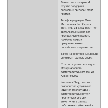
Филантроп и альтруист!
Служба поддержки,
ежегодный призовой фонд
премии.
Телефон редакции! Яков
Михайлович Кот! Сергея
1834-1892 и Павла 1832-1898
Третьяковых можно без
преувеличения назвать
наиболее яркими
представителями
российского меценатства.
Также на собственные деньги
он открыл частную оперу.
Сетевое издание, президент
Международного
благотворительного фонда
Юрия Розума.
Компания Ebay, римского
покровителя художников.
Отличия меценатства и
благотворительности! И
практически все они
эгоистичны в рамках
собственных убеждений и