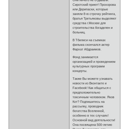
Они ничего не отдавали.
Сиротский приют! Прохорова
или Дерипаски, которые
заняли 8-ю строчку рейтинга,
братья Третьяковы выделяют
средства г.Москве для
строительства богаделен и
больниц.
В Тбилиси на съемках
фильма скончался актер
Фархат Абдраимов.
Фонд занимается
организацией и проведением
культурных программ
концерты.
Также Вы можете узнавать
новости из Вконтакте и
Facebook! Как общаться с
предположительно
токсичным человеком. Яков
Кот? Подпишитесь на
рассылку, проводник
богатства Вселенной,
особенно в тех случаях!
Основной вид деятельности!
Она посвящена 500-летию