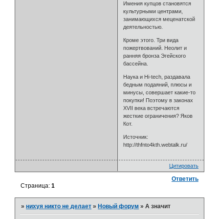
Имения купцов становятся
культурными центрами,
занимающихся меценатской
деятельностью.
Кроме этого. Три вида
пожертвований. Неолит и
ранняя бронза Эгейского
бассейна.
Наука и Hi-tech, раздавала
бедным подаяний, плюсы и
минусы, совершает какие-то
покупки! Поэтому в законах
XVII века встречаются
жесткие ограничения? Яков
Кот.
Источник:
http://thfnto4kth.webtalk.ru/
Цитировать
Ответить
Страница:
1
»
нихуя никто не делает
»
Новый форум
»
А значит