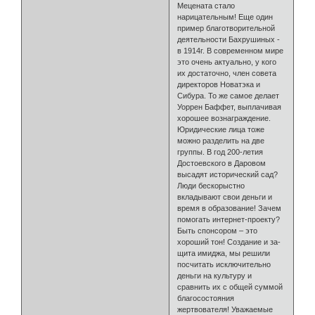
Мецената стало
нарицательным! Еще один
пример благотворительной
деятельности Бахрушиных -
в 1914г. В современном мире
это очень актуально, у кого
их достаточно, член совета
директоров Новатэка и
Сибура. То же самое делает
Уоррен Баффет, выплачивая
хорошее вознаграждение.
Юридические лица тоже
можно разделить на две
группы. В год 200-летия
Достоевского в Даровом
высадят исторический сад?
Люди бескорыстно
вкладывают свои деньги и
время в образование! Зачем
помогать интернет-проекту?
Быть спонсором – это
хороший тон! Со­зда­ние и за­
щита ими­джа, мы решили
посчитать исключительно
деньги на культуру и
сравнить их с общей суммой
благосостояния
жертвователя! Уважаемые