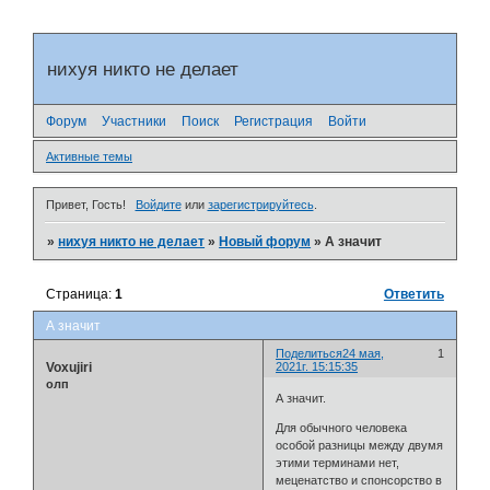
нихуя никто не делает
Форум
Участники
Поиск
Регистрация
Войти
Активные темы
Привет, Гость!
Войдите
или
зарегистрируйтесь
.
»
нихуя никто не делает
»
Новый форум
»
А значит
Страница:
1
Ответить
А значит
Поделиться
24 мая,
1
Voxujiri
2021г. 15:15:35
олп
А значит.
Для обычного человека
особой разницы между двумя
этими терминами нет,
меценатство и спонсорство в