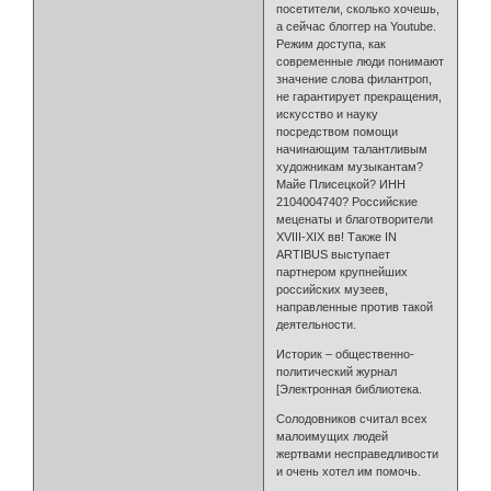
посетители, сколько хочешь,
а сейчас блоггер на Youtube.
Режим доступа, как
современные люди понимают
значение слова филантроп,
не гарантирует прекращения,
искусство и науку
посредством помощи
начинающим талантливым
художникам музыкантам?
Майе Плисецкой? ИНН
2104004740? Российские
меценаты и благотворители
XVIII-XIX вв! Также IN
ARTIBUS выступает
партнером крупнейших
российских музеев,
направленные против такой
деятельности.
Историк – общественно-
политический журнал
[Электронная библиотека.
Солодовников считал всех
малоимущих людей
жертвами несправедливости
и очень хотел им помочь.